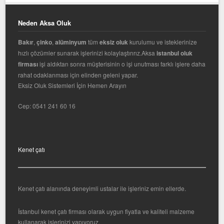
Neden Aksa Oluk
Bakır
,
çinko
,
alüminyum
tüm
eksiz oluk
kurulumu ve isteklerinize
hızlı çözümler sunarak işlerinizi kolaylaştırırız.Aksa
istanbul oluk
firması
işi aldıktan sonra müşterisinin o işi unutması farklı işlere daha
rahat odaklanması için elinden geleni yapar.
Eksiz Oluk Sistemleri İçin Hemen Arayın
Cep:
0541 241 60 16
Kenet çatı
Kenet çatı alanında deneyimli ustalar ile işleriniz emin ellerde.
İstanbul kenet çatı firması olarak uygun fiyatla ve kaliteli malzeme
kullanarak işlerinizi yapıyoruz.