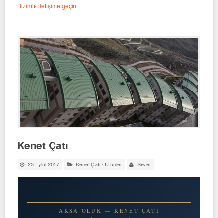
Bizimle iletişime geçin
Kenet Çatı
23 Eylül 2017
Kenet Çatı
/
Ürünler
Sezer
AKSA OLUK — KENET ÇATI