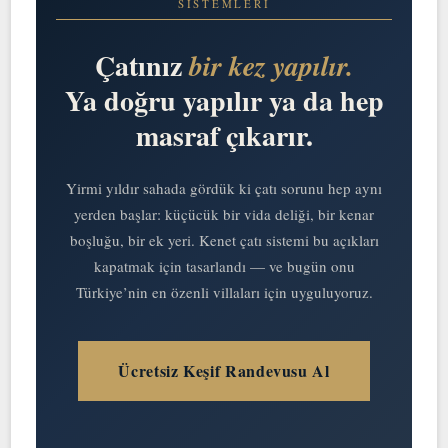
SISTEMLERI
Çatınız
bir kez yapılır.
Ya doğru yapılır ya da hep
masraf çıkarır.
Yirmi yıldır sahada gördük ki çatı sorunu hep aynı
yerden başlar: küçücük bir vida deliği, bir kenar
boşluğu, bir ek yeri. Kenet çatı sistemi bu açıkları
kapatmak için tasarlandı — ve bugün onu
Türkiye’nin en özenli villaları için uyguluyoruz.
Ücretsiz Keşif Randevusu Al