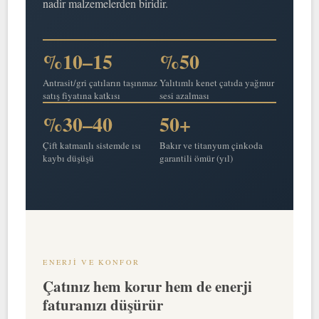
nadir malzemelerden biridir.
%10–15
%50
Antrasit/gri çatıların taşınmaz
Yalıtımlı kenet çatıda yağmur
satış fiyatına katkısı
sesi azalması
%30–40
50+
Çift katmanlı sistemde ısı
Bakır ve titanyum çinkoda
kaybı düşüşü
garantili ömür (yıl)
ENERJI VE KONFOR
Çatınız hem korur hem de enerji
faturanızı düşürür