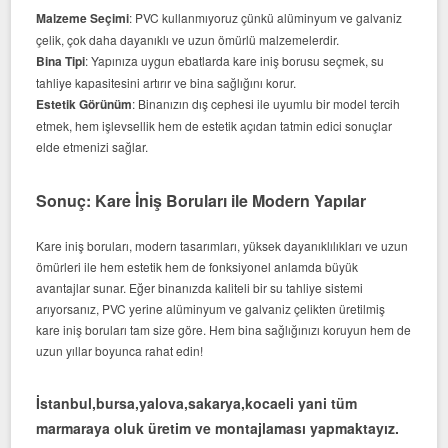
Malzeme Seçimi
: PVC kullanmıyoruz çünkü alüminyum ve galvaniz
çelik, çok daha dayanıklı ve uzun ömürlü malzemelerdir.
Bina Tipi
: Yapınıza uygun ebatlarda kare iniş borusu seçmek, su
tahliye kapasitesini artırır ve bina sağlığını korur.
Estetik Görünüm
: Binanızın dış cephesi ile uyumlu bir model tercih
etmek, hem işlevsellik hem de estetik açıdan tatmin edici sonuçlar
elde etmenizi sağlar.
Sonuç: Kare İniş Boruları ile Modern Yapılar
Kare iniş boruları, modern tasarımları, yüksek dayanıklılıkları ve uzun
ömürleri ile hem estetik hem de fonksiyonel anlamda büyük
avantajlar sunar. Eğer binanızda kaliteli bir su tahliye sistemi
arıyorsanız, PVC yerine alüminyum ve galvaniz çelikten üretilmiş
kare iniş boruları tam size göre. Hem bina sağlığınızı koruyun hem de
uzun yıllar boyunca rahat edin!
İstanbul,bursa,yalova,sakarya,kocaeli yani tüm
marmaraya oluk üretim ve montajlaması yapmaktayız.