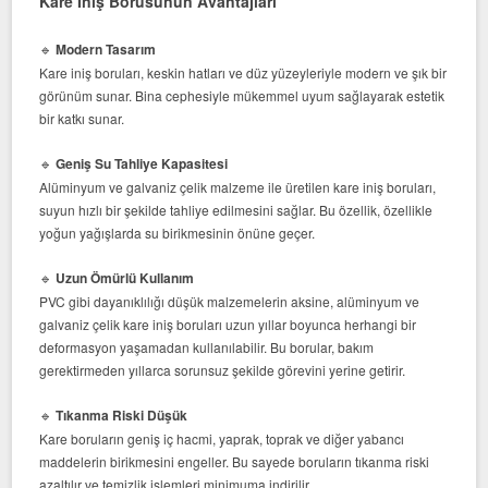
Kare İniş Borusunun Avantajları
🔹
Modern Tasarım
Kare iniş boruları, keskin hatları ve düz yüzeyleriyle modern ve şık bir
görünüm sunar. Bina cephesiyle mükemmel uyum sağlayarak estetik
bir katkı sunar.
🔹
Geniş Su Tahliye Kapasitesi
Alüminyum ve galvaniz çelik malzeme ile üretilen kare iniş boruları,
suyun hızlı bir şekilde tahliye edilmesini sağlar. Bu özellik, özellikle
yoğun yağışlarda su birikmesinin önüne geçer.
🔹
Uzun Ömürlü Kullanım
PVC gibi dayanıklılığı düşük malzemelerin aksine, alüminyum ve
galvaniz çelik kare iniş boruları uzun yıllar boyunca herhangi bir
deformasyon yaşamadan kullanılabilir. Bu borular, bakım
gerektirmeden yıllarca sorunsuz şekilde görevini yerine getirir.
🔹
Tıkanma Riski Düşük
Kare boruların geniş iç hacmi, yaprak, toprak ve diğer yabancı
maddelerin birikmesini engeller. Bu sayede boruların tıkanma riski
azaltılır ve temizlik işlemleri minimuma indirilir.