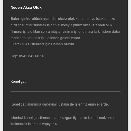
Neden Aksa Oluk
Bakır
,
çinko
,
alüminyum
tüm
eksiz oluk
kurulumu ve isteklerinize
hızlı çözümler sunarak işlerinizi kolaylaştırırız.Aksa
istanbul oluk
firması
işi aldıktan sonra müşterisinin o işi unutması farklı işlere daha
rahat odaklanması için elinden geleni yapar.
Eksiz Oluk Sistemleri İçin Hemen Arayın
Cep:
0541 241 60 16
Kenet çatı
Kenet çatı alanında deneyimli ustalar ile işleriniz emin ellerde.
İstanbul kenet çatı firması olarak uygun fiyatla ve kaliteli malzeme
kullanarak işlerinizi yapıyoruz.