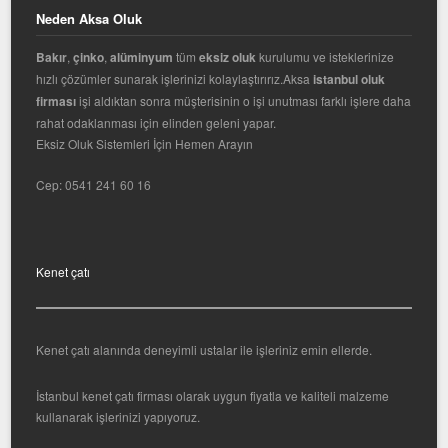
Neden Aksa Oluk
Bakır
,
çinko
,
alüminyum
tüm
eksiz oluk
kurulumu ve isteklerinize
hızlı çözümler sunarak işlerinizi kolaylaştırırız.Aksa
istanbul oluk
firması
işi aldıktan sonra müşterisinin o işi unutması farklı işlere daha
rahat odaklanması için elinden geleni yapar.
Eksiz Oluk Sistemleri İçin Hemen Arayın
Cep:
0541 241 60 16
Kenet çatı
Kenet çatı alanında deneyimli ustalar ile işleriniz emin ellerde.
İstanbul kenet çatı firması olarak uygun fiyatla ve kaliteli malzeme
kullanarak işlerinizi yapıyoruz.