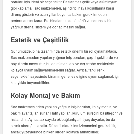
boruları için ideal bir seçenektir. Paslanmaz çelik veya alüminyum
gibi kaplamalı sac malzemeleri, aşındırıcı hava koşullarına karşı
direnç gösterir ve uzun yıllar boyunca bakım gerektirmeden
performansını korur. Bu, binaların uzun ömürlü ve sorunsuz bir
yağmur drenaj sistemiyle donatılmasını sağlar.
Estetik ve Çeşitlilik
Günümüzde, bina tasarımında estetik önemli bir rol oynamaktadır.
Sac malzemeden yapılan yağmur iniş boruları, çeşitli şekillerde ve
boyutlarda mevcuttur, bu da mimari tarz ve dış cephe renkleriyle
kolayca uyum sağlayabilmelerini sağlar. Ayrıca, farklı renk
seçenekleri sayesinde binanın genel estetiğine uyum sağlamak için
kolaylıkla boyanabilirler.
Kolay Montaj ve Bakım
Sac malzemesinden yapılan yağmur iniş boruları, kolay montaj ve
bakım avantajları sunar. Hafif yapıları, kurulum sürecini basitleştirir ve
hızlandırır. Ayrıca, az sayıda ek bağlantıya ihtiyaç duyarlar, bu da
sızıntı olasılığını azaltır. Düzenli olarak temizlenmeleri gerekebilir,
ancak yüzeylerinde biriken kirden kolayca arınabilirler.