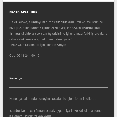
Neden Aksa Oluk
Bakır
,
çinko
,
alüminyum
tüm
eksiz oluk
kurulumu ve isteklerinize
hızlı çözümler sunarak işlerinizi kolaylaştırırız.Aksa
istanbul oluk
firması
işi aldıktan sonra müşterisinin o işi unutması farklı işlere daha
rahat odaklanması için elinden geleni yapar.
Eksiz Oluk Sistemleri İçin Hemen Arayın
Cep:
0541 241 60 16
Kenet çatı
Kenet çatı alanında deneyimli ustalar ile işleriniz emin ellerde.
İstanbul kenet çatı firması olarak uygun fiyatla ve kaliteli malzeme
kullanarak işlerinizi yapıyoruz.