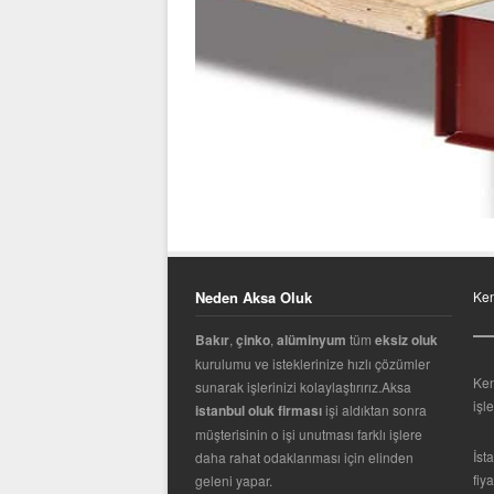
Neden Aksa Oluk
Ken
Bakır
,
çinko
,
alüminyum
tüm
eksiz oluk
kurulumu ve isteklerinize hızlı çözümler
Ken
sunarak işlerinizi kolaylaştırırız.Aksa
işl
istanbul oluk firması
işi aldıktan sonra
müşterisinin o işi unutması farklı işlere
İst
daha rahat odaklanması için elinden
fiy
geleni yapar.