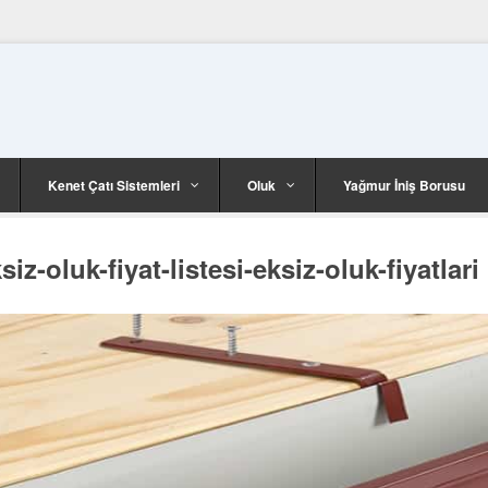
Kenet Çatı Sistemleri
Oluk
Yağmur İniş Borusu
siz-oluk-fiyat-listesi-eksiz-oluk-fiyatlari