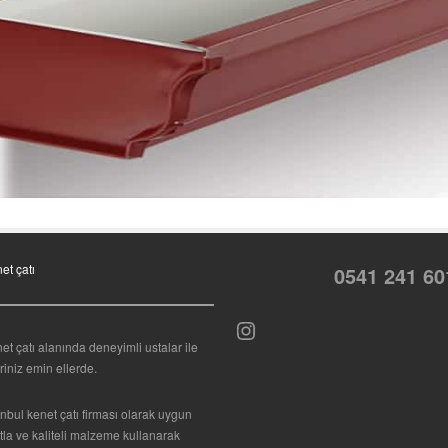
et çatı
0541 241 60
Instagram
et çatı alanında deneyimli ustalar ile
eriniz emin ellerde.
anbul kenet çatı firması olarak uygun
atla ve kaliteli malzeme kullanarak