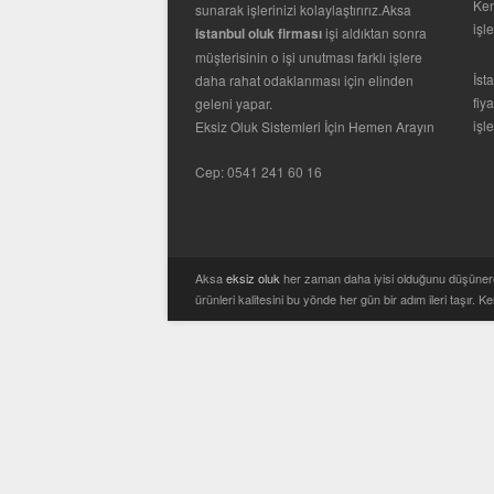
Ken
sunarak işlerinizi kolaylaştırırız.Aksa
işl
istanbul oluk firması
işi aldıktan sonra
müşterisinin o işi unutması farklı işlere
İst
daha rahat odaklanması için elinden
fiy
geleni yapar.
işl
Eksiz Oluk Sistemleri İçin Hemen Arayın
Cep:
0541 241 60 16
Aksa
eksiz oluk
her zaman daha iyisi olduğunu düşünerek
ürünleri kalitesini bu yönde her gün bir adım ileri taşır. Ke