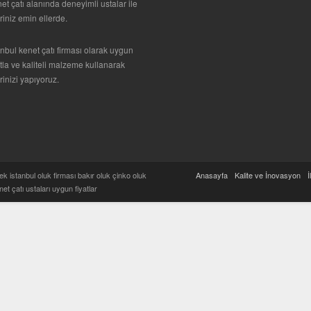
et çatı alanında deneyimli ustalar ile
eriniz emin ellerde.
anbul kenet çatı firması olarak uygun
atla ve kaliteli malzeme kullanarak
erinizi yapıyoruz.
 istanbul oluk firması bakır oluk çinko oluk
Anasayfa
Kalite ve İnovasyon
İ
net çatı ustaları uygun fiyatlar