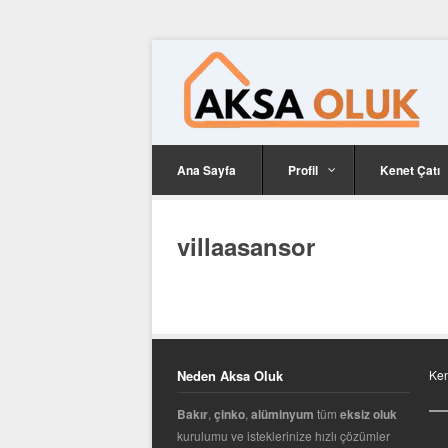
Ana Sayfa
Profil
Kenet Çatı
villaasansor
Neden Aksa Oluk
Ken
Bakır
,
çinko
,
alüminyum
tüm
eksiz oluk
kurulumu ve isteklerinize hızlı çözümler